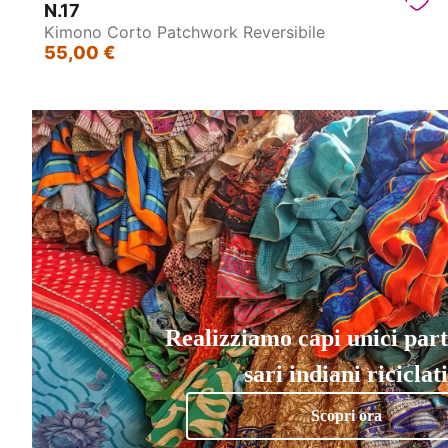
N.17
Kimono Corto Patchwork Reversibile
55,00 €
Realizziamo capi unici par
sari indiani riciclati
Scopri ora