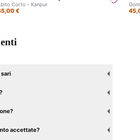
bito Corto - Kanpur
Gonn
45,00 €
45,
enti
sari
?
ione?
nto accettate?