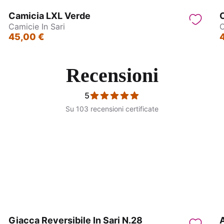
Camicia LXL Verde
C
Camicie In Sari
C
45,00 €
Recensioni
5
Su 103 recensioni certificate
Camicie in sari
Camicie in sari
Giacca Reversibile In Sari N.28
A