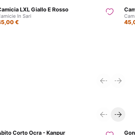
amicia LXL Giallo E Rosso
Cam
amicie In Sari
Cami
45,00 €
45,
Camicie in sari
W
bito Corto Ocra - Kanpur
Gon