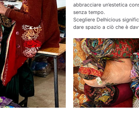
abbracciare un’estetica cons
senza tempo.
Scegliere Delhicious signific
dare spazio a ciò che è davv