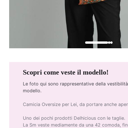
Scopri come veste il modello!
Le foto qui
sono rappresentative della vestibilità
modello.
Camicia Oversize per Lei, da portare anche ape
Uno dei pochi prodotti Delhicious con le taglie.
La Sm veste mediamente da una 42 comoda, fin