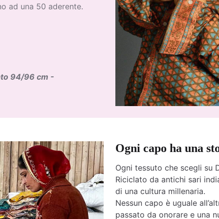
o ad una 50 aderente.
ato 94/96 cm -
Ogni capo ha una st
Ogni tessuto che scegli su D
Riciclato da antichi sari india
di una cultura millenaria.
Nessun capo è uguale all’altr
passato da onorare e una nu