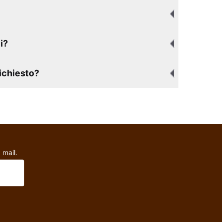
i?
richiesto?
 mail.