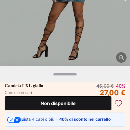
45,00 €
-40%
Camicia LXL giallo
27,00 €
Camicie in sari
Non disponibile
Acquista 4 capi o più =
40% di sconto nel carrello