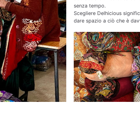
senza tempo.
Scegliere Delhicious signific
dare spazio a ciò che è davv