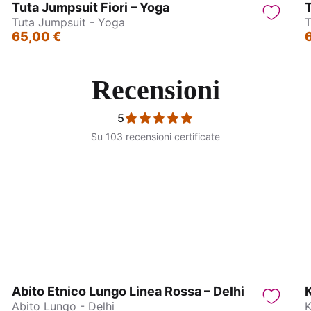
Tuta Jumpsuit Fiori – Yoga
T
Tuta Jumpsuit - Yoga
T
65,00 €
Recensioni
5
Su 103 recensioni certificate
bito Lungo - Delhi
Abito lungo con bretelle – 
Abito Etnico Lungo Linea Rossa – Delhi
K
Abito Lungo - Delhi
K