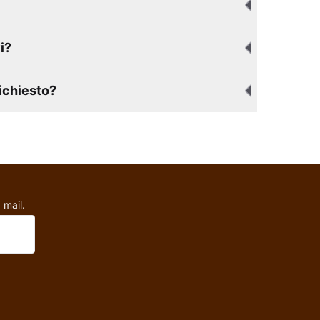
i?
richiesto?
 mail.