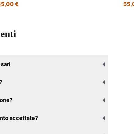
45,00 €
55,
enti
sari
?
ione?
nto accettate?