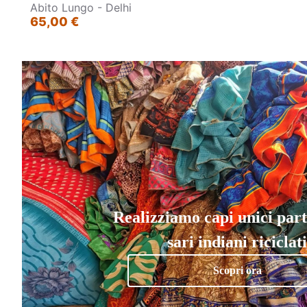
Abito Lungo - Delhi
65,00 €
Realizziamo capi unici par
sari indiani riciclati
Scopri ora