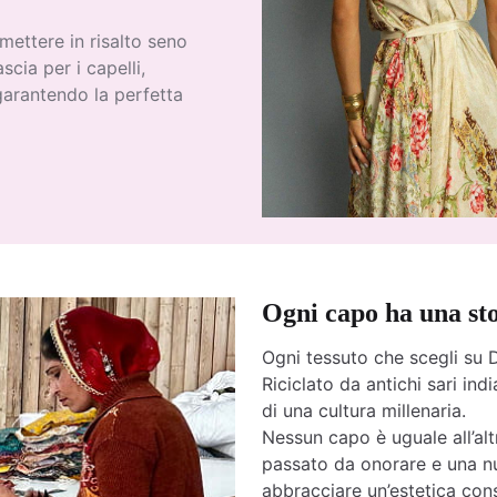
 mettere in risalto seno
scia per i capelli,
garantendo la perfetta
Ogni capo ha una st
Ogni tessuto che scegli su D
Riciclato da antichi sari india
di una cultura millenaria.
Nessun capo è uguale all’altr
passato da onorare e una nu
abbracciare un’estetica cons