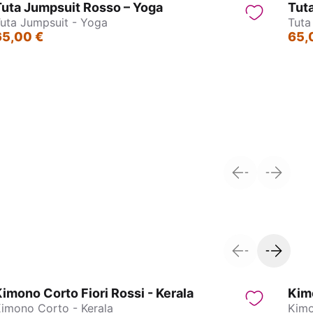
uta Jumpsuit Rosso – Yoga
Tut
uta Jumpsuit - Yoga
Tuta
65,00 €
65,
Nagpur
Caftano Lungo
Ab
imono Corto Fiori Rossi - Kerala
Kim
imono Corto - Kerala
Kimo