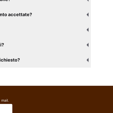
nto accettate?
i?
richiesto?
 mail.