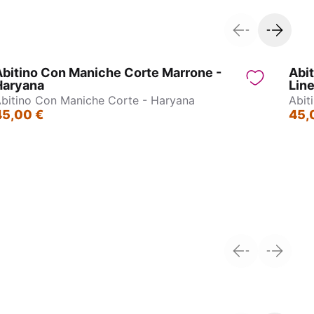
bitino Con Maniche Corte Marrone -
Abi
Haryana
Line
bitino Con Maniche Corte - Haryana
Abit
45,00 €
45,
Abito con schiena scoperta – Sikh