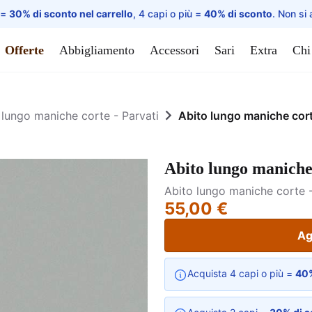
 =
30% di sconto nel carrello
, 4 capi o più =
40% di sconto
. Non si 
Offerte
Abbigliamento
Accessori
Sari
Extra
Chi
 lungo maniche corte - Parvati
Abito lungo maniche corte
Abito lungo maniche 
Abito lungo maniche corte -
55,00 €
Ag
Acquista 4 capi o più =
40%