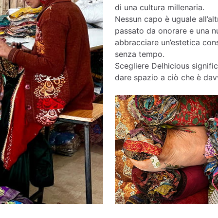
di una cultura millenaria.
Nessun capo è uguale all’altr
passato da onorare e una nu
abbracciare un’estetica cons
senza tempo.
Scegliere Delhicious signific
dare spazio a ciò che è davv