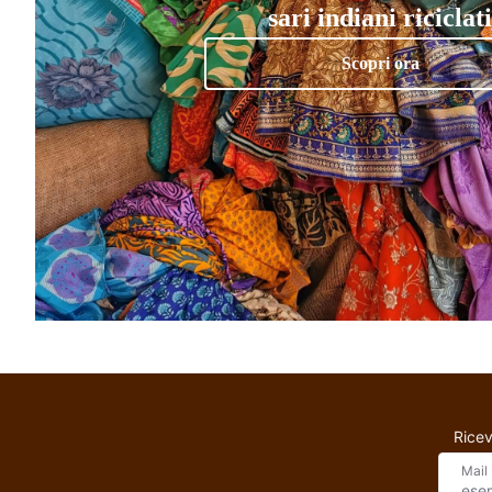
sari indiani riciclati
Scopri ora
Ricev
Mail