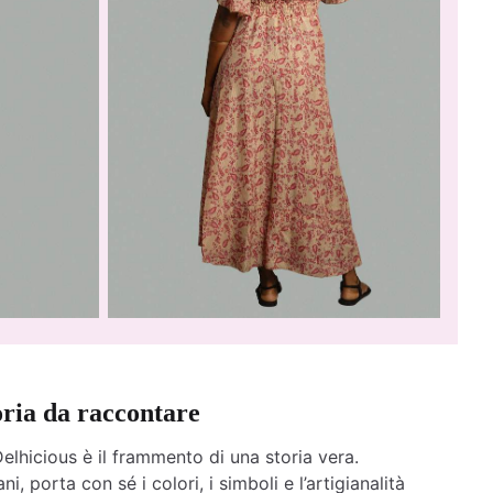
oria da raccontare
elhicious è il frammento di una storia vera.
ni, porta con sé i colori, i simboli e l’artigianalità