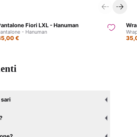
antalone Fiori LXL - Hanuman
Wra
antalone - Hanuman
Wrap
35,00 €
35,
enti
sari
?
ione?