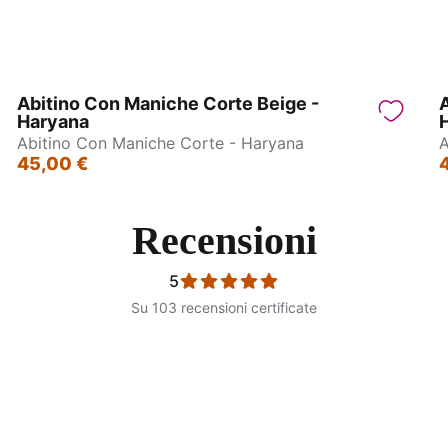
Abitino Con Maniche Corte Beige -
A
Haryana
Abitino Con Maniche Corte - Haryana
A
45,00 €
Recensioni
5
Su 103 recensioni certificate
ngo con bretelle – Nagpur
Caftano Lungo