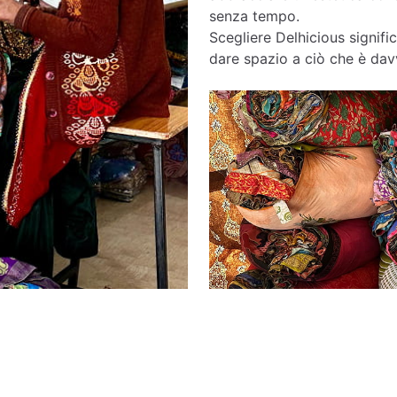
senza tempo.
Scegliere Delhicious signific
dare spazio a ciò che è davv