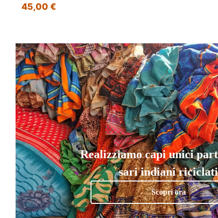
45,00 €
Realizziamo capi unici par
sari indiani riciclati
Scopri ora