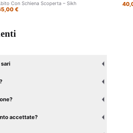
bito Con Schiena Scoperta – Sikh
40,
65,00 €
enti
sari
?
ione?
nto accettate?