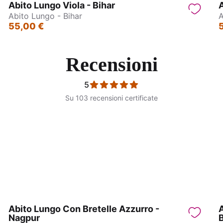
Abito Lungo Viola - Bihar
A
Abito Lungo - Bihar
A
55,00 €
Recensioni
5
Su 103 recensioni certificate
ngo con bretelle – Nagpur
Caftano Lungo
Abito Lungo Con Bretelle Azzurro -
Nagpur
B