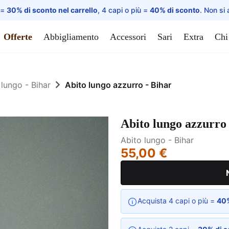
 =
30% di sconto nel carrello
, 4 capi o più =
40% di sconto
. Non si 
Offerte
Abbigliamento
Accessori
Sari
Extra
Chi
 lungo - Bihar
Abito lungo azzurro - Bihar
Abito lungo azzurro 
Abito lungo - Bihar
55,00 €
Acquista 4 capi o più =
40%