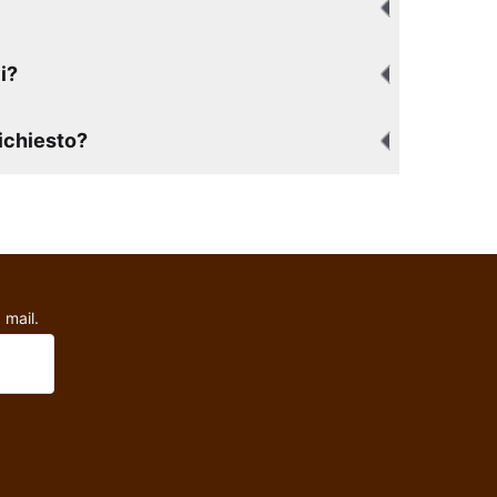
i?
richiesto?
 mail.