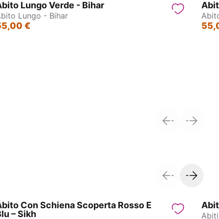
bito Lungo Verde - Bihar
Abit
bito Lungo - Bihar
Abit
55,00 €
55,
Abito con schiena scoperta – Sikh
Abito Con Schiena Scoperta Rosso E
Abit
lu – Sikh
Abit