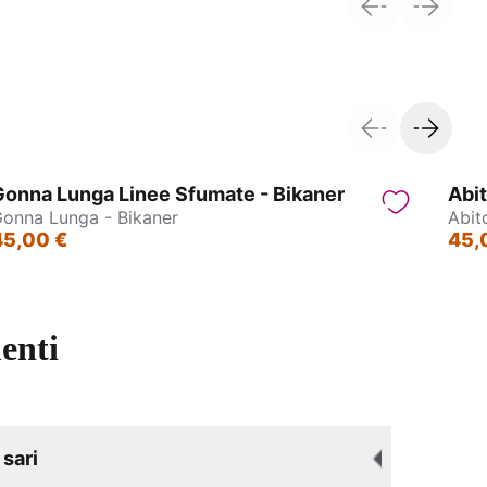
Nagpur
Caftano Lungo
onna Lunga Linee Sfumate - Bikaner
Abit
onna Lunga - Bikaner
Abit
45,00 €
45,
enti
sari