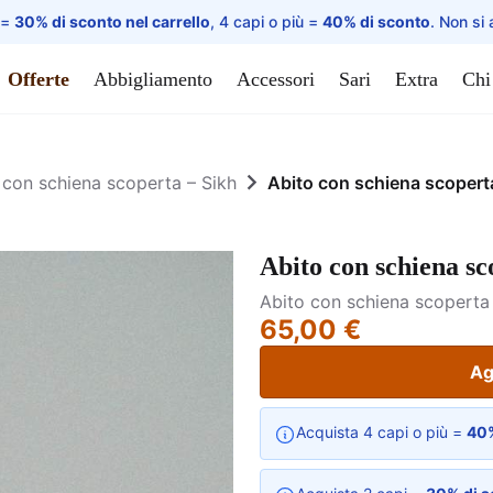
 =
30% di sconto nel carrello
, 4 capi o più =
40% di sconto
. Non si 
Offerte
Abbigliamento
Accessori
Sari
Extra
Chi
 con schiena scoperta – Sikh
Abito con schiena scopert
Abito con schiena sc
Abito con schiena scoperta 
65,00 €
Ag
Acquista 4 capi o più =
40%