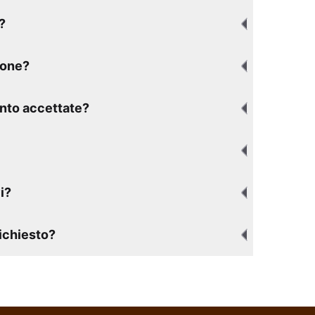
?
ione?
nto accettate?
i?
richiesto?