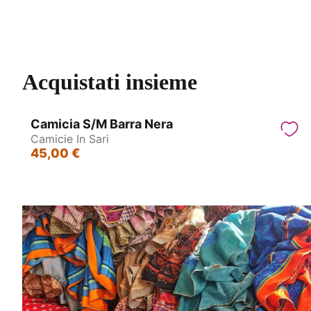
Abito con schiena scoperta – Sikh
A
Acquistati insieme
Camicia S/M Barra Nera
Camicie In Sari
45,00 €