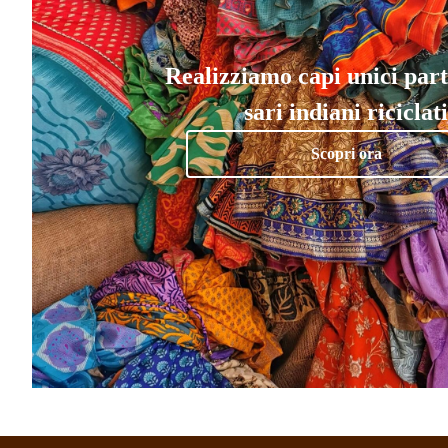
Realizziamo capi unici par
sari indiani riciclati
Scopri ora