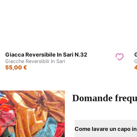
bito Lungo - Delhi
Abito lungo con bretelle – 
Giacca Reversibile In Sari N.32
G
Giacche Reversibili In Sari
G
55,00 €
Domande frequ
Come lavare un capo in 