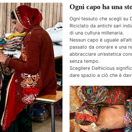
Ogni capo ha una st
Ogni tessuto che scegli su D
Riciclato da antichi sari india
di una cultura millenaria.
Nessun capo è uguale all’altr
passato da onorare e una nu
abbracciare un’estetica cons
senza tempo.
Scegliere Delhicious signific
dare spazio a ciò che è davv