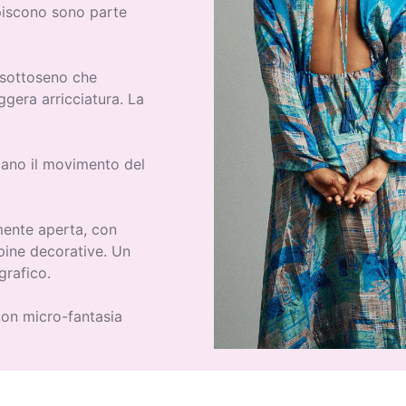
episcono sono parte
o sottoseno che
gera arricciatura. La
ano il movimento del
amente aperta, con
ppine decorative. Un
grafico.
on micro-fantasia