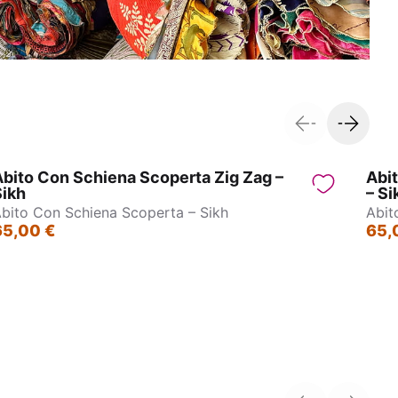
bito Con Schiena Scoperta Zig Zag –
Abi
Sikh
– Si
bito Con Schiena Scoperta – Sikh
Abit
65,00 €
65,