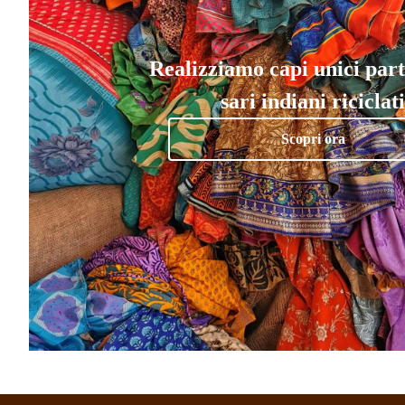
Realizziamo capi unici par
sari indiani riciclati
Scopri ora