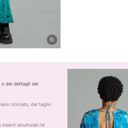
 o dei dettagli del
diano riciclato, dal taglio
inserti strutturali né