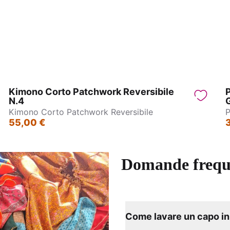
bito Lungo - Delhi
Abito lungo con bretelle – 
Kimono Corto Patchwork Reversibile
P
N.4
Kimono Corto Patchwork Reversibile
P
55,00 €
Domande frequ
Come lavare un capo in 