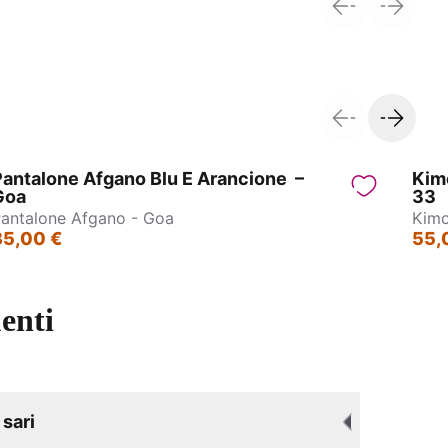
Nagpur
Caftano Lungo
antalone Afgano Blu E Arancione –
Kim
Goa
33
antalone Afgano - Goa
Kimo
35,00 €
55,
enti
sari