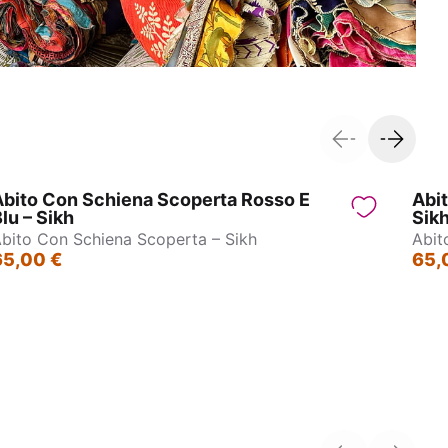
Abito Con Schiena Scoperta Rosso E
Abit
lu – Sikh
Sik
bito Con Schiena Scoperta – Sikh
Abit
65,00 €
65,