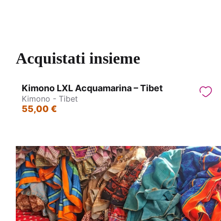
Abito con schiena scoperta – Sikh
A
Acquistati insieme
Kimono LXL Acquamarina – Tibet
Kimono - Tibet
55,00 €