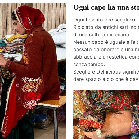
Ogni capo ha una st
Ogni tessuto che scegli su D
Riciclato da antichi sari india
di una cultura millenaria.
Nessun capo è uguale all’altr
passato da onorare e una nu
abbracciare un’estetica cons
senza tempo.
Scegliere Delhicious signific
dare spazio a ciò che è davv