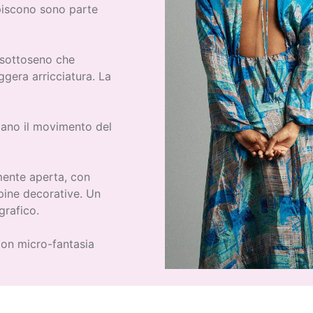
episcono sono parte
o sottoseno che
gera arricciatura. La
ano il movimento del
amente aperta, con
ppine decorative. Un
grafico.
on micro-fantasia