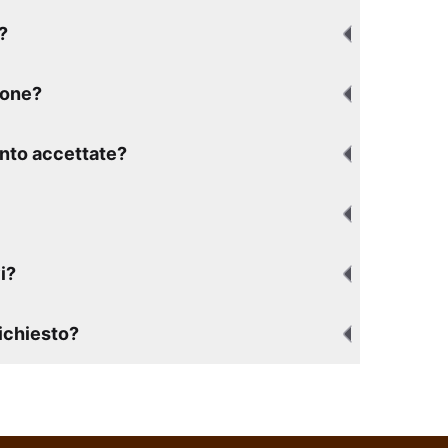
?
ione?
nto accettate?
i?
richiesto?