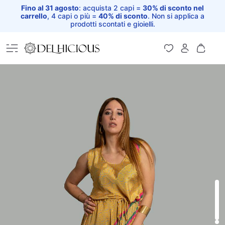
Fino al 31 agosto
: acquista 2 capi =
30% di sconto nel
carrello
, 4 capi o più =
40% di sconto
. Non si applica a
prodotti scontati e gioielli.
Home