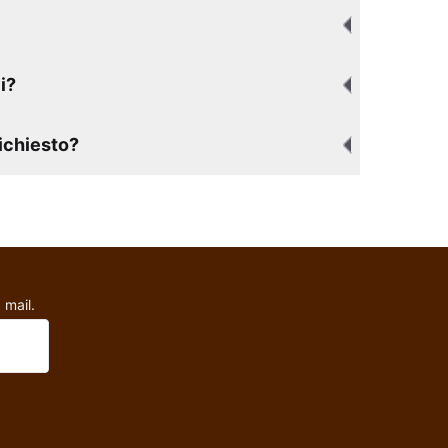
i?
richiesto?
 mail.