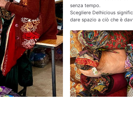
senza tempo.
Scegliere Delhicious signific
dare spazio a ciò che è davv