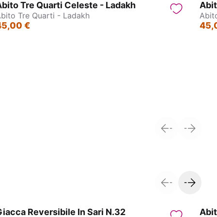
bito Tre Quarti Celeste - Ladakh
Abit
bito Tre Quarti - Ladakh
Abit
45,00 €
45,
tna
Abitino con maniche corte - Haryana
W
iacca Reversibile In Sari N.32
Abi