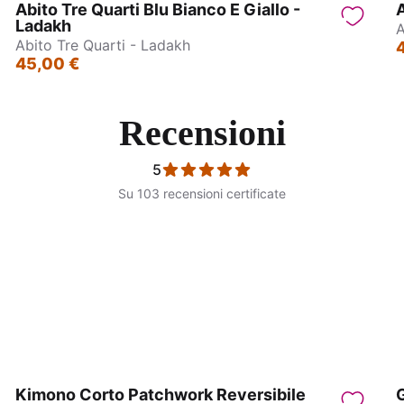
Abito Tre Quarti Blu Bianco E Giallo -
A
Ladakh
A
Abito Tre Quarti - Ladakh
45,00 €
Recensioni
5
Su 103 recensioni certificate
no con bretelle - Patna
Abitino con bretelle - Pa
Kimono Corto Patchwork Reversibile
G