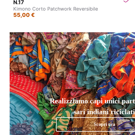
N.17
Kimono Corto Patchwork Reversibile
55,00 €
Realizziamo capi unici par
sari indiani riciclati
Scopri ora