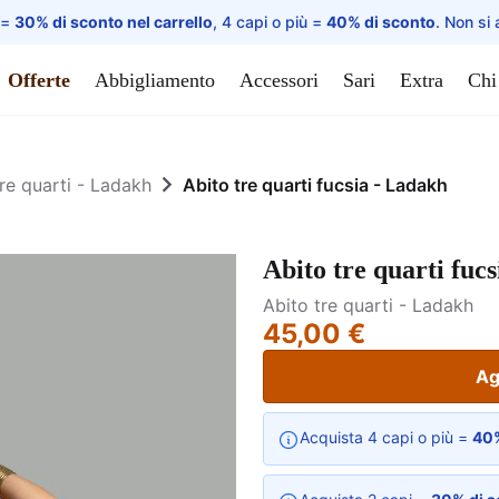
 =
30% di sconto nel carrello
, 4 capi o più =
40% di sconto
. Non si 
Offerte
Abbigliamento
Accessori
Sari
Extra
Chi
re quarti - Ladakh
Abito tre quarti fucsia - Ladakh
Abito tre quarti fuc
Abito tre quarti - Ladakh
45,00 €
Ag
Acquista 4 capi o più =
40%