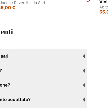
Viol
iacche Reversibili In Sari
Abit
55,00 €
55,
enti
sari
?
ione?
nto accettate?