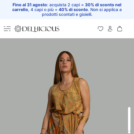
Fino al 31 agosto
: acquista 2 capi =
30% di sconto nel
carrello
, 4 capi o più =
40% di sconto
. Non si applica a
prodotti scontati e gioielli.
Home