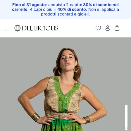
Fino al 31 agosto
: acquista 2 capi =
30% di sconto nel
carrello
, 4 capi o più =
40% di sconto
. Non si applica a
prodotti scontati e gioielli.
Home