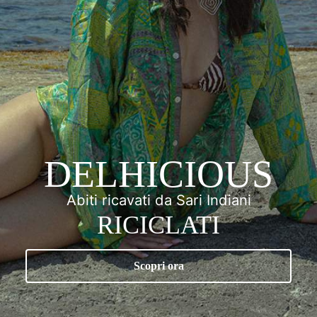
DELHICIOUS
Abiti ricavati da Sari Indiani
RICICLATI
Scopri ora