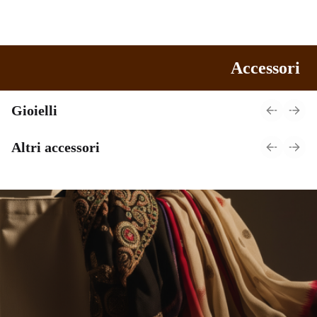
Top
Completi
Camicie
Gonne
Pantaloni
Abiti corti
Pigiami
Pareo
Giacche
Maglie
Cotone Donna
Top Buddha
Accessori
Abiti Buddha
Completo Buddha
Pantaloni Buddha
Pareo Buddha
Gioielli
Altri accessori
Orecchini Indiani
Bracciali eco in
in Ottone
Gommalacca -
Bangles
Shopper Iuta e
Sciarpe
Sari