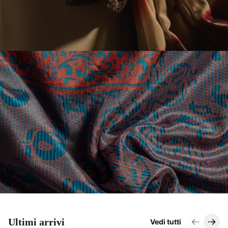
Mistery box
Ultimi arrivi
Sari indiano
Vedi tutti