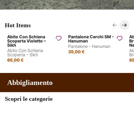
Hot Items
Abito Con Schiena
Pantalone Cerchi SM -
Ab
Scoperta Violetto –
Hanuman
Br
Sikh
N
Pantalone - Hanuman
Abito Con Schiena
Ab
35,00 €
Scoperta – Sikh
Br
65,00 €
65
Abbigliamento
Scopri le categorie
Abiti lunghi
Kimono