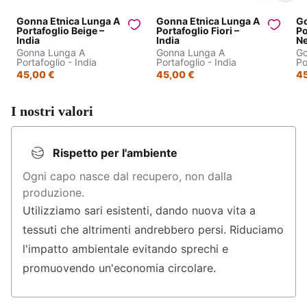
Gonna Etnica Lunga A
Gonna Etnica Lunga A
Go
Portafoglio Beige –
Portafoglio Fiori –
Po
India
India
Ne
Gonna Lunga A
Gonna Lunga A
Go
Portafoglio - India
Portafoglio - India
Po
45,00 €
45,00 €
45
I nostri valori
Rispetto per l'ambiente
Ogni capo nasce dal recupero, non dalla
produzione.
Utilizziamo sari esistenti, dando nuova vita a
tessuti che altrimenti andrebbero persi. Riduciamo
l'impatto ambientale evitando sprechi e
promuovendo un'economia circolare.