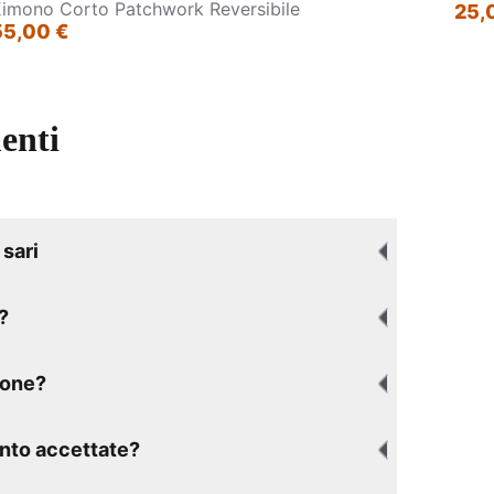
imono Corto Patchwork Reversibile
25,
55,00 €
enti
sari
?
ione?
nto accettate?