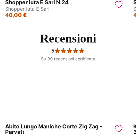
Shopper Iuta E Sari N.24
S
Shopper Iuta E Sari
S
40,00 €
Recensioni
5
Su 99 recensioni certificate
ane Indiane in Ottone
Orecchini Indiani in Otto
Abito Lungo Maniche Corte Zig Zag -
Parvati