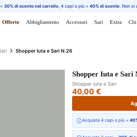
 =
30% di sconto nel carrello
, 4 capi o più =
40% di sconto
. Non si 
Offerte
Abbigliamento
Accessori
Sari
Extra
Chi
Sari
Shopper Iuta e Sari N.26
Shopper Iuta e Sari 
Shopper Iuta e Sari
40,00 €
Ag
Acquista 4 capi o più =
40%