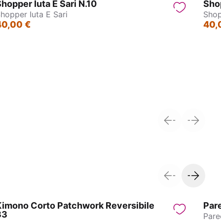
hopper Iuta E Sari N.10
Shop
hopper Iuta E Sari
Shop
40,00 €
40,
ne
Collane Indiane in Ottone
Kimono Corto Patchwork Reversibile
Pare
33
Pare