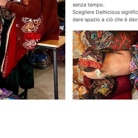
senza tempo.
Scegliere Delhicious signific
dare spazio a ciò che è davv