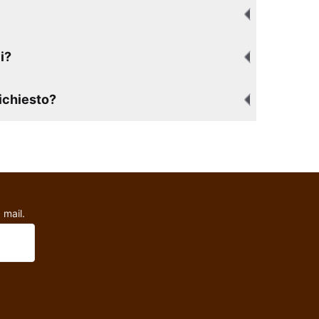
i?
richiesto?
 mail.