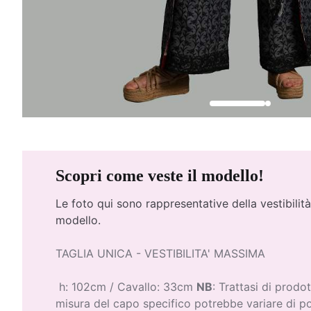
Scopri come veste il modello!
Le foto qui
sono rappresentative della vestibilità
modello.
TAGLIA UNICA - VESTIBILITA' MASSIMA
h: 102cm / Cavallo: 33cm
NB
: Trattasi di prodot
misura del capo specifico potrebbe variare di p