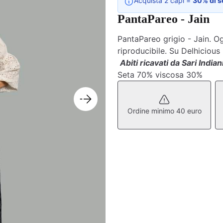
Acquista 2 capi =
30% di s
PantaPareo - Jain
PantaPareo grigio - Jain. Og
riproducibile. Su Delhicious
Abiti ricavati da Sari Indiani
Seta 70% viscosa 30%
Ordine minimo 40 euro