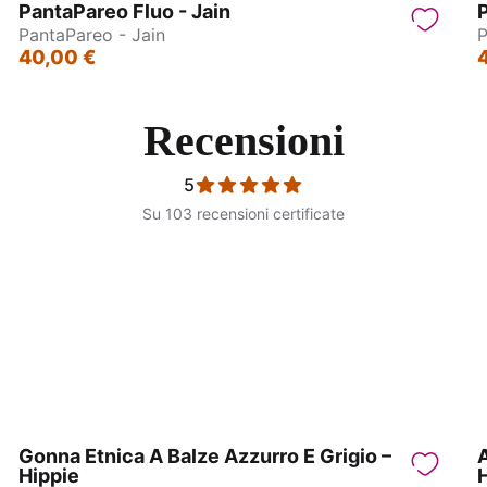
PantaPareo Fluo - Jain
P
PantaPareo - Jain
P
40,00 €
Recensioni
5
Su 103 recensioni certificate
ntagonna - Jasmin
Pantagonna - Jasmin
Gonna Etnica A Balze Azzurro E Grigio –
A
Hippie