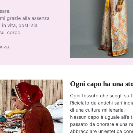
sare.
mi grazie alla assenza
 in vita, posti sia
sul corpo.
anza.
Ogni capo ha una st
Ogni tessuto che scegli su D
Riciclato da antichi sari india
di una cultura millenaria.
Nessun capo è uguale all’altr
passato da onorare e una nu
abbracciare un’estetica cons