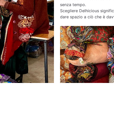
senza tempo.
Scegliere Delhicious signific
dare spazio a ciò che è davv