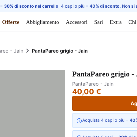
 =
30% di sconto nel carrello
, 4 capi o più =
40% di sconto
. Non si 
Offerte
Abbigliamento
Accessori
Sari
Extra
Chi
reo - Jain
PantaPareo grigio - Jain
PantaPareo grigio - 
PantaPareo - Jain
40,00 €
Ag
Acquista 4 capi o più =
40%