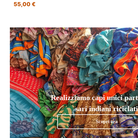
55,00 €
Realizziamo capi unici par
sari indiani riciclati
Scopri ora