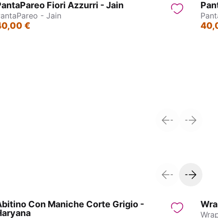
antaPareo Fiori Azzurri - Jain
Pant
antaPareo - Jain
Pant
40,00 €
40,
Pantagonna - Jasmin
bitino Con Maniche Corte Grigio -
Wrap
Haryana
Wrap