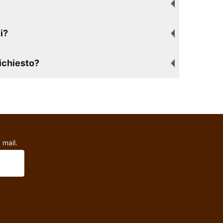
i?
richiesto?
 mail.