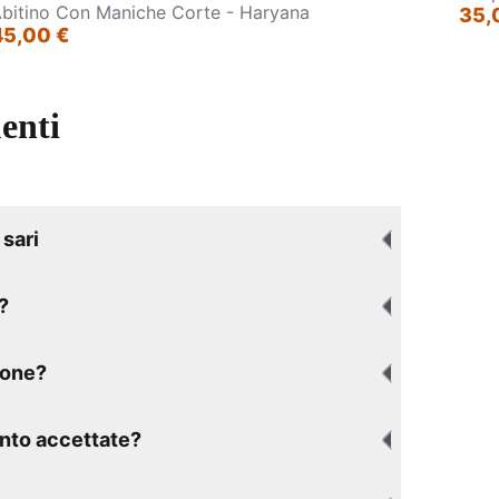
bitino Con Maniche Corte - Haryana
35,
45,00 €
enti
sari
?
ione?
nto accettate?