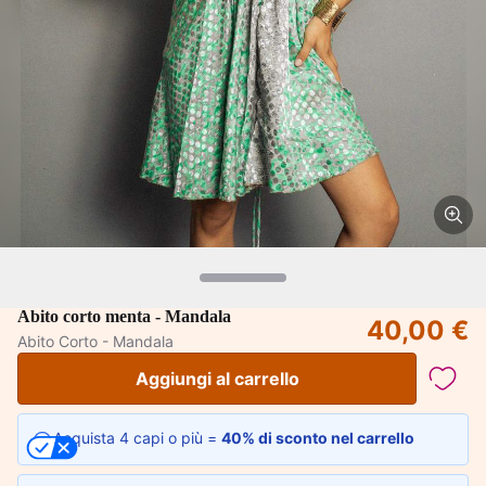
Abito corto menta - Mandala
40,00 €
Abito Corto - Mandala
Aggiungi al carrello
Acquista 4 capi o più =
40% di sconto nel carrello