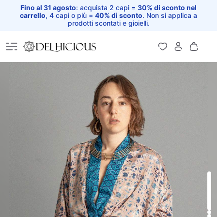
Fino al 31 agosto
: acquista 2 capi =
30% di sconto nel
carrello
, 4 capi o più =
40% di sconto
. Non si applica a
prodotti scontati e gioielli.
Home